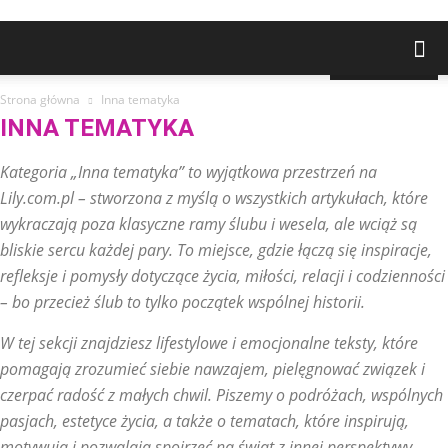
NAJNOWSZE
Strona główna
Inna tematyka
INNA TEMATYKA
Kategoria „Inna tematyka” to wyjątkowa przestrzeń na
Lily.com.pl – stworzona z myślą o wszystkich artykułach, które
wykraczają poza klasyczne ramy ślubu i wesela, ale wciąż są
bliskie sercu każdej pary. To miejsce, gdzie łączą się inspiracje,
refleksje i pomysły dotyczące życia, miłości, relacji i codzienności
– bo przecież ślub to tylko początek wspólnej historii.
W tej sekcji znajdziesz lifestylowe i emocjonalne teksty, które
pomagają zrozumieć siebie nawzajem, pielęgnować związek i
czerpać radość z małych chwil. Piszemy o podróżach, wspólnych
pasjach, estetyce życia, a także o tematach, które inspirują,
motywują i pozwalają spojrzeć na świat z innej perspektywy.